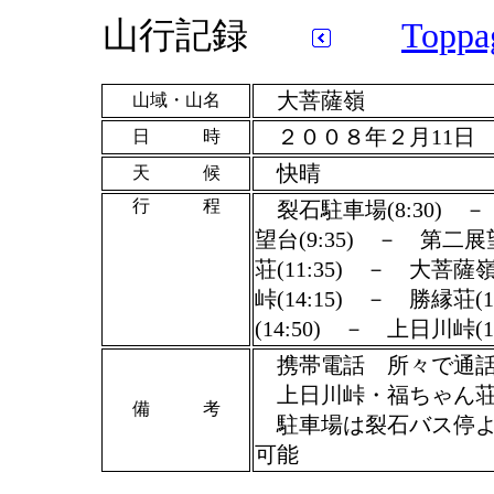
山行記録
Toppa
大菩薩嶺
山域・山名
２００８年２月11日
日 時
快晴
天 候
行 程
裂石駐車場(8:30) － 
望台(9:35) － 第二展
荘(11:35) － 大菩薩嶺
峠(14:15) － 勝縁荘
(14:50) － 上日川峠(1
携帯電話 所々で通
上日川峠・福ちゃん荘
備 考
駐車場は裂石バス停よ
可能