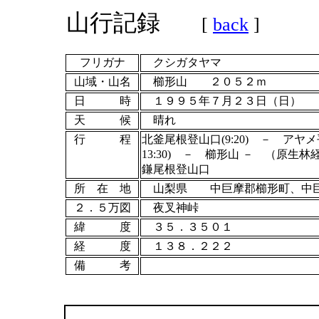
山行記録
[
back
]
フリガナ
クシガタヤマ
山域・山名
櫛形山
２０５２ｍ
日 時
１９９５年
７月２３日（日）
天 候
晴れ
行 程
北釜尾根登山口(9:20) － アヤメ平(10
13:30) － 櫛形山 － （原生林経
鎌尾根登山口
所 在 地
山梨県 中巨摩郡櫛形町、中巨
２．５万図
夜叉神峠
緯 度
３５．３５０１
経 度
１３８．２２２
備 考