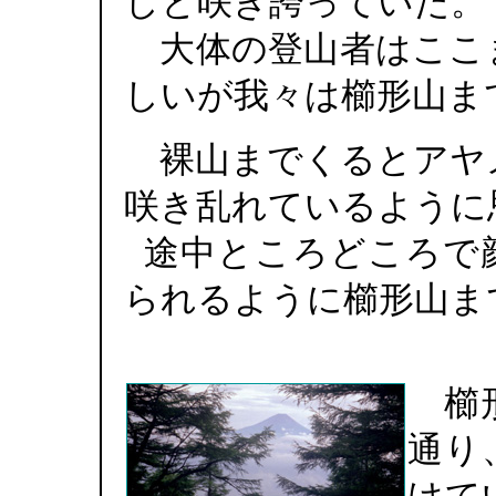
しと咲き誇っていた。
大体の登山者はここ
しいが我々は櫛形山ま
裸山までくるとアヤ
咲き乱れているように
途中ところどころで
られるように櫛形山ま
櫛形
通り