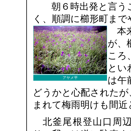
朝６時出発と言う
く、順調に櫛形町まで
本来
が、
ころ
とい
は午
アヤメ平
どうかと心配されたが
まれて梅雨明けも間近
北釜尾根登山口周辺